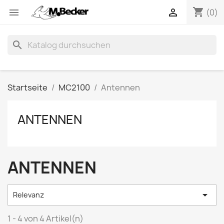
shopping_cart


(0)
search
Startseite
MC2100
Antennen
ANTENNEN
ANTENNEN

Relevanz
1 - 4 von 4 Artikel(n)