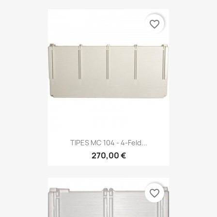
favorite_border
TIPES MC 104 - 4-Feld...
270,00 €
favorite_border