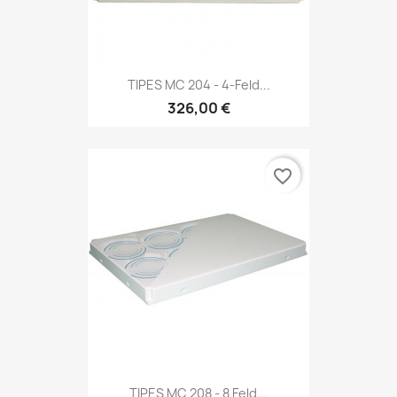
TIPES MC 204 - 4-Feld...
326,00 €
favorite_border
TIPES MC 208 - 8 Feld...