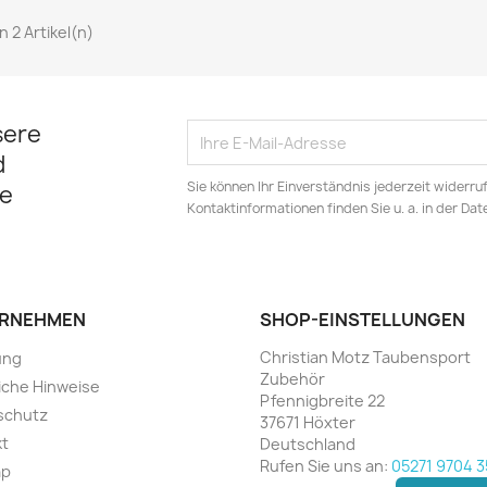
on 2 Artikel(n)
sere
d
Sie können Ihr Einverständnis jederzeit widerru
e
Kontaktinformationen finden Sie u. a. in der Da
RNEHMEN
SHOP-EINSTELLUNGEN
Christian Motz Taubensport
ung
Zubehör
iche Hinweise
Pfennigbreite 22
schutz
37671 Höxter
kt
Deutschland
Rufen Sie uns an:
05271 9704 3
ap