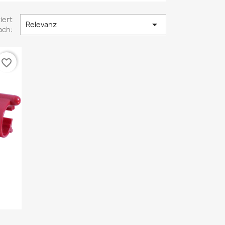
iert

Relevanz
ach:
favorite_border