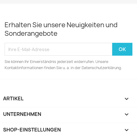
Erhalten Sie unsere Neuigkeiten und
Sonderangebote
Sie können Ihr Einverständnis jederzeit widerrufen. Unsere
Kontaktinformationen finden Sie u. a. in der Datenschutzerklärung.
ARTIKEL

UNTERNEHMEN

SHOP-EINSTELLUNGEN
keyboard_arrow_down