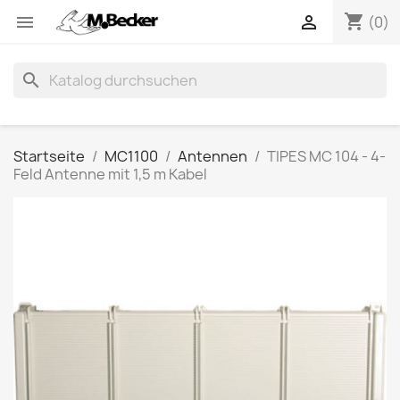
shopping_cart


(0)
search
Startseite
MC1100
Antennen
TIPES MC 104 - 4-
Feld Antenne mit 1,5 m Kabel