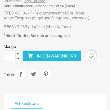
Bruttopreis
zzgl. Versand
Voraussichtlicher Versand: ab KW 34 (2026)
TIPES MC 104 - 4-Feld Antenne mit 1,5 m Kabel
(ohne Einsprungbügel und Fanggabel, verpackt)
B 568 x T 263 x H 41 mm (ohne Aufbau)
*Nicht für den Betrieb am Lesegerät
Menge

favorite_border
IN DEN WARENKORB
Teilen
Artikeldetails