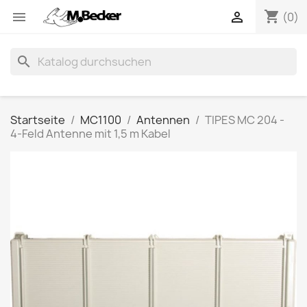
shopping_cart


(0)
search
Startseite
MC1100
Antennen
TIPES MC 204 -
4-Feld Antenne mit 1,5 m Kabel