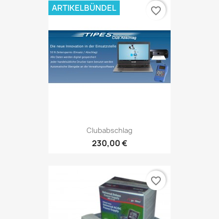
ARTIKELBÜNDEL
favorite_border
Clubabschlag
230,00 €
favorite_border