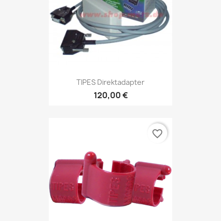
TIPES Direktadapter
120,00 €
favorite_border