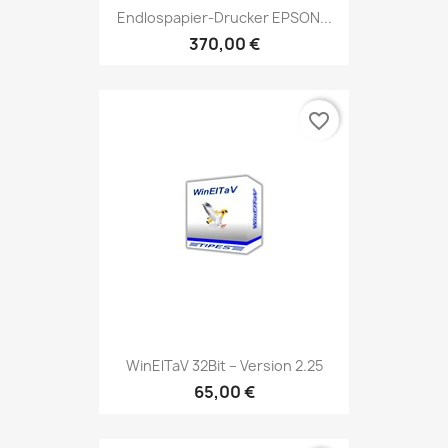
Endlospapier-Drucker EPSON...
370,00 €
favorite_border
WinElTaV 32Bit – Version 2.25
65,00 €