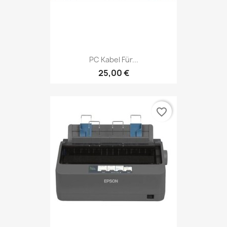
PC Kabel Für...
25,00 €
favorite_border