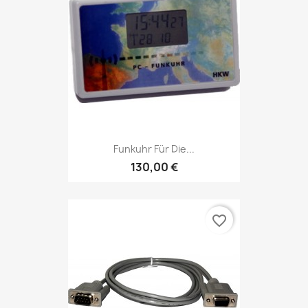
Funkuhr Für Die...
130,00 €
favorite_border