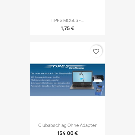
TIPES MC603 -...
1,75 €
favorite_border
Clubabschlag Ohne Adapter
154,00 €