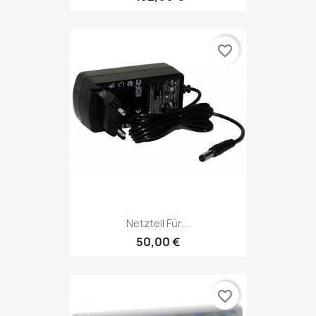
favorite_border
Netzteil Für...
50,00 €
favorite_border