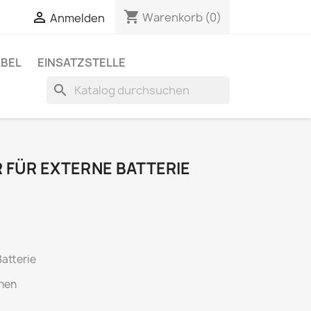
shopping_cart

Warenkorb
(0)
Anmelden
BEL
EINSATZSTELLE
search
 FÜR EXTERNE BATTERIE
atterie
nen