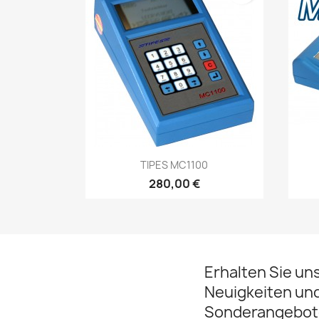
Vorschau

TIPES MC1100
280,00 €
Erhalten Sie un
Neuigkeiten un
Sonderangebot