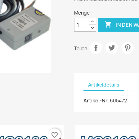
Menge

IN DEN 
Teilen
Artikeldetails
Artikel-Nr.
605472
favorite_border