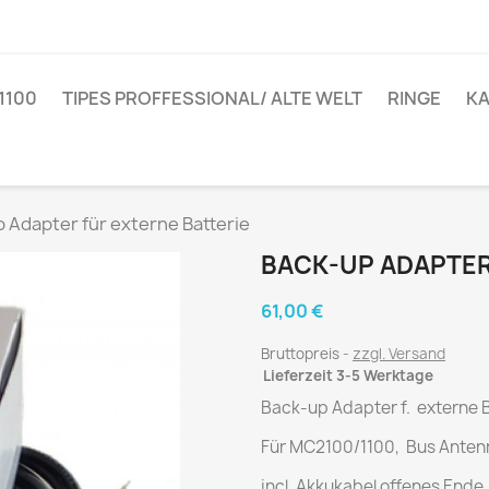
1100
TIPES PROFFESSIONAL/ ALTE WELT
RINGE
KA
 Adapter für externe Batterie
BACK-UP ADAPTER
61,00 €
Bruttopreis
zzgl. Versand
Lieferzeit 3-5 Werktage
Back-up Adapter f. externe B
Für MC2100/1100, Bus Anten
incl. Akkukabel offenes Ende