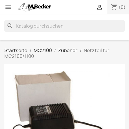
shopping_cart


(0)
search
Startseite
MC2100
Zubehör
Netzteil für
MC2100/1100