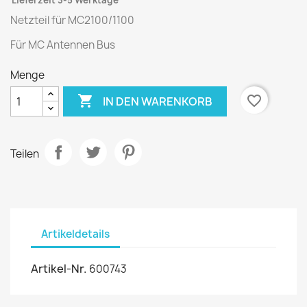
Lieferzeit 3-5 Werktage
Netzteil für MC2100/1100
Für MC Antennen Bus
Menge

favorite_border
IN DEN WARENKORB
Teilen
Artikeldetails
Artikel-Nr.
600743