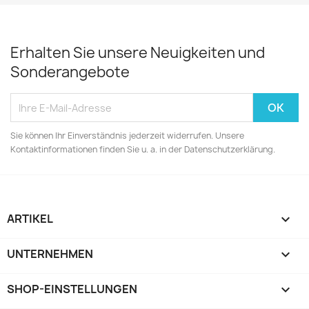
Erhalten Sie unsere Neuigkeiten und
Sonderangebote
Sie können Ihr Einverständnis jederzeit widerrufen. Unsere
Kontaktinformationen finden Sie u. a. in der Datenschutzerklärung.
ARTIKEL

UNTERNEHMEN

SHOP-EINSTELLUNGEN
keyboard_arrow_down