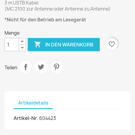
3 m USTB Kabel
(MC 2100 zur Antenne oder Antenne zu Antenne)
*Nicht für den Betrieb am Lesegerät
Menge

favorite_border
IN DEN WARENKORB
Teilen
Artikeldetails
Artikel-Nr.
604423