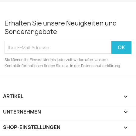
Erhalten Sie unsere Neuigkeiten und
Sonderangebote
Sie können Ihr Einverständnis jederzeit widerrufen. Unsere
Kontaktinformationen finden Sie u. a. in der Datenschutzerklärung.
ARTIKEL

UNTERNEHMEN

SHOP-EINSTELLUNGEN
keyboard_arrow_down