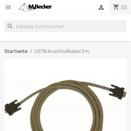
shopping_cart


(0)
search
Startseite
USTB Anschlußkabel 3 m