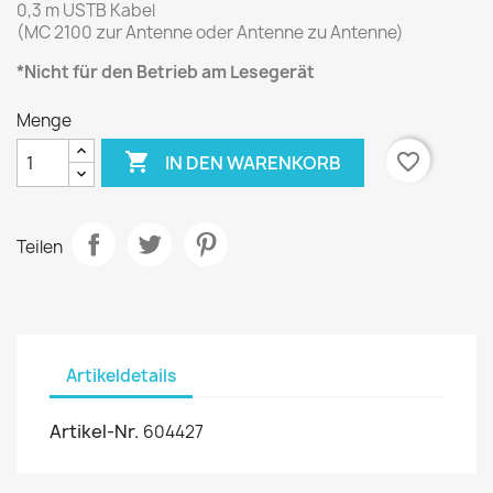
0,3 m USTB Kabel
(MC 2100 zur Antenne oder Antenne zu Antenne)
*Nicht für den Betrieb am Lesegerät
Menge

favorite_border
IN DEN WARENKORB
Teilen
Artikeldetails
Artikel-Nr.
604427