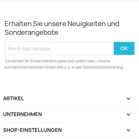
Erhalten Sie unsere Neuigkeiten und
Sonderangebote
Sie können Ihr Einverständnis jederzeit widerrufen. Unsere
Kontaktinformationen finden Sie u. a. in der Datenschutzerklärung.
ARTIKEL

UNTERNEHMEN

SHOP-EINSTELLUNGEN
keyboard_arrow_down