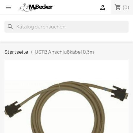
shopping_cart


(0)
search
Startseite
USTB Anschlußkabel 0,3m