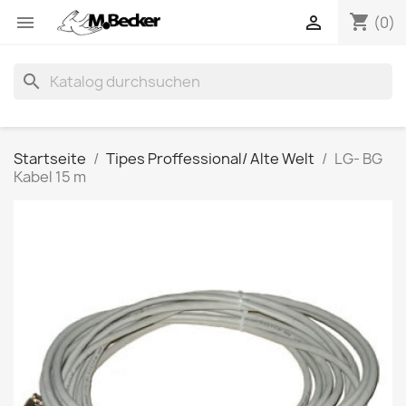
shopping_cart


(0)
search
Startseite
Tipes Proffessional/ Alte Welt
LG- BG
Kabel 15 m