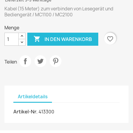
Lieferzeit 3-5 Werktage
Kabel (15 Meter) zum verbinden von Lesegerät und
Bediengerät / MC1100 / MC2100
Menge

favorite_border
IN DEN WARENKORB
Teilen
Artikeldetails
Artikel-Nr.
413300