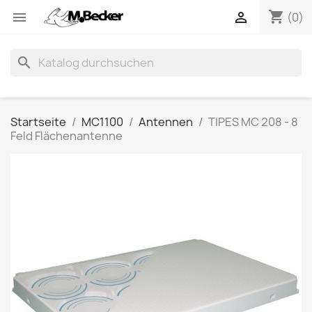
shopping_cart


(0)
search
Startseite
MC1100
Antennen
TIPES MC 208 - 8
Feld Flächenantenne