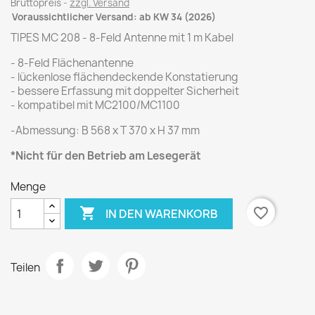
Bruttopreis
zzgl. Versand
Voraussichtlicher Versand: ab KW 34 (2026)
TIPES MC 208 - 8-Feld Antenne mit 1 m Kabel
- 8-Feld Flächenantenne
- lückenlose flächendeckende Konstatierung
- bessere Erfassung mit doppelter Sicherheit
- kompatibel mit MC2100/MC1100
-Abmessung: B 568 x T 370 x H 37 mm
*Nicht für den Betrieb am Lesegerät
Menge

favorite_border
IN DEN WARENKORB
Teilen